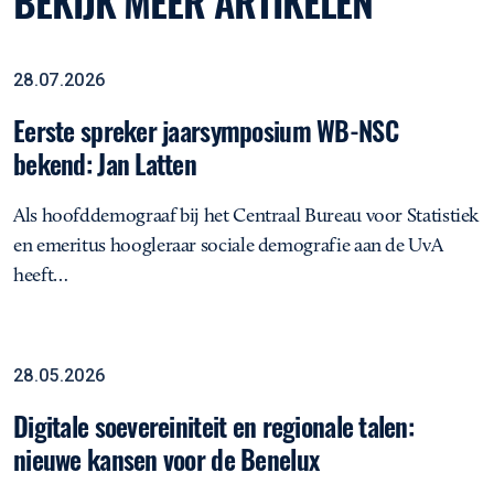
Eerste spreker jaarsymposium WB-NSC bekend: Jan Latten
28.07.2026
Eerste spreker jaarsymposium WB-NSC
bekend: Jan Latten
Als hoofddemograaf bij het Centraal Bureau voor Statistiek
en emeritus hoogleraar sociale demografie aan de UvA
heeft…
Digitale soevereiniteit en regionale talen: nieuwe kansen voor de
Rapportage
28.05.2026
Digitale soevereiniteit en regionale talen:
nieuwe kansen voor de Benelux