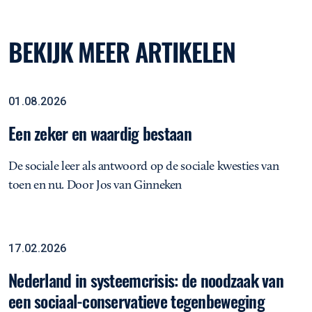
BEKIJK MEER ARTIKELEN
Een zeker en waardig bestaan
Opinie
01.08.2026
Een zeker en waardig bestaan
De sociale leer als antwoord op de sociale kwesties van
toen en nu. Door Jos van Ginneken
Nederland in systeemcrisis: de noodzaak van een sociaal-conser
Opinie
17.02.2026
Nederland in systeemcrisis: de noodzaak van
een sociaal-conservatieve tegenbeweging