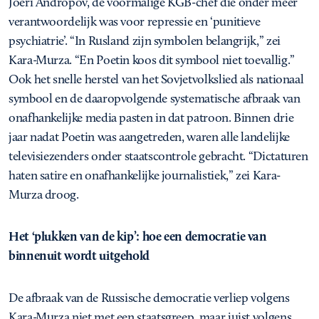
Joeri Andropov, de voormalige KGB-chef die onder meer
verantwoordelijk was voor repressie en ‘punitieve
psychiatrie’. “In Rusland zijn symbolen belangrijk,” zei
Kara-Murza. “En Poetin koos dit symbool niet toevallig.”
Ook het snelle herstel van het Sovjetvolkslied als nationaal
symbool en de daaropvolgende systematische afbraak van
onafhankelijke media pasten in dat patroon. Binnen drie
jaar nadat Poetin was aangetreden, waren alle landelijke
televisiezenders onder staatscontrole gebracht. “Dictaturen
haten satire en onafhankelijke journalistiek,” zei Kara-
Murza droog.
Het ‘plukken van de kip’: hoe een democratie van
binnenuit wordt uitgehold
De afbraak van de Russische democratie verliep volgens
Kara-Murza niet met een staatsgreep, maar juist volgens