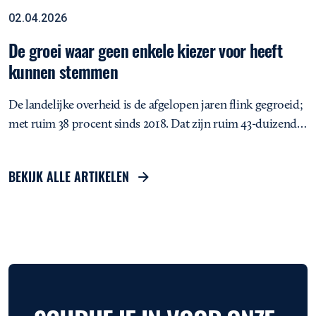
De groei waar geen enkele kiezer voor heeft kunnen stemmen
Opinie
02.04.2026
De groei waar geen enkele kiezer voor heeft
kunnen stemmen
De landelijke overheid is de afgelopen jaren flink gegroeid;
met ruim 38 procent sinds 2018. Dat zijn ruim 43-duizend…
BEKIJK ALLE ARTIKELEN