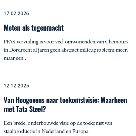
Meten als tegenmacht
Rapportage
17.02.2026
Meten als tegenmacht
PFAS-vervuiling is voor veel omwonenden van Chemours
in Dordrecht al jaren geen abstract milieuprobleem meer,
maar een…
Van Hoogovens naar toekomstvisie: Waarheen met Tata Steel?
Analyse
12.12.2025
Van Hoogovens naar toekomstvisie: Waarheen
met Tata Steel?
Een brede, onderbouwde visie op de toekomst van
staalproductie in Nederland en Europa