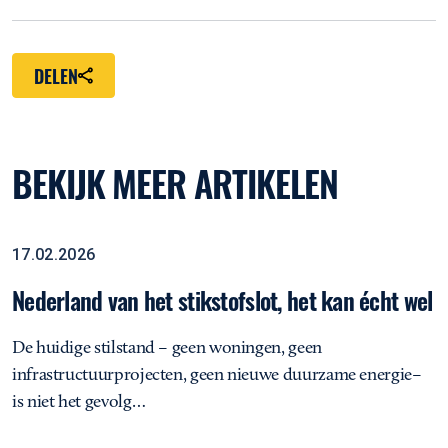
DELEN
BEKIJK MEER ARTIKELEN
Nederland van het stikstofslot, het kan écht wel
Opinie
17.02.2026
Nederland van het stikstofslot, het kan écht wel
De huidige stilstand – geen woningen, geen
infrastructuurprojecten, geen nieuwe duurzame energie–
is niet het gevolg…