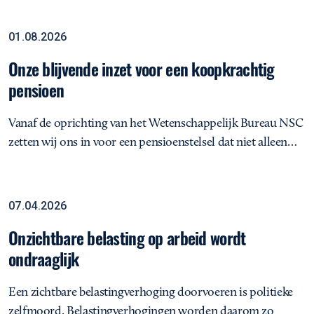
Onze blijvende inzet voor een koopkrachtig pensioen
Rapportage
01.08.2026
Onze blijvende inzet voor een koopkrachtig
pensioen
Vanaf de oprichting van het Wetenschappelijk Bureau NSC
zetten wij ons in voor een pensioenstelsel dat niet alleen…
Onzichtbare belasting op arbeid wordt ondraaglijk
Opinie
07.04.2026
Onzichtbare belasting op arbeid wordt
ondraaglijk
Een zichtbare belastingverhoging doorvoeren is politieke
zelfmoord. Belastingverhogingen worden daarom zo