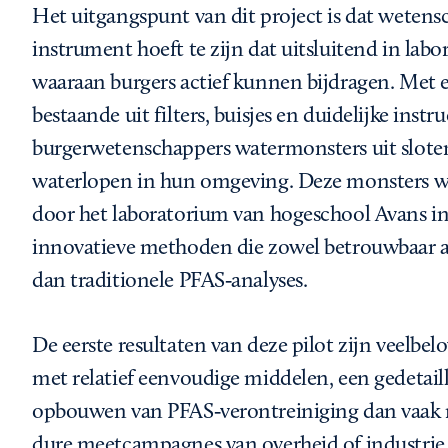
Het uitgangspunt van dit project is dat wetens
instrument hoeft te zijn dat uitsluitend in labor
waaraan burgers actief kunnen bijdragen. Met
bestaande uit filters, buisjes en duidelijke ins
burgerwetenschappers watermonsters uit sloten
waterlopen in hun omgeving. Deze monsters w
door het laboratorium van hogeschool Avans in
innovatieve methoden die zowel betrouwbaar al
dan traditionele PFAS‑analyses.
De eerste resultaten van deze pilot zijn veelbel
met relatief eenvoudige middelen, een gedetai
opbouwen van PFAS‑verontreiniging dan vaak mo
dure meetcampagnes van overheid of industrie