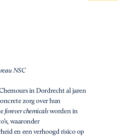
Bureau NSC
Chemours in Dordrecht al jaren
concrete zorg over hun
de
forever chemicals
worden in
co’s, waaronder
eid en een verhoogd risico op