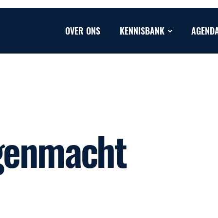
OVER ONS
KENNISBANK
AGEND
egenmacht