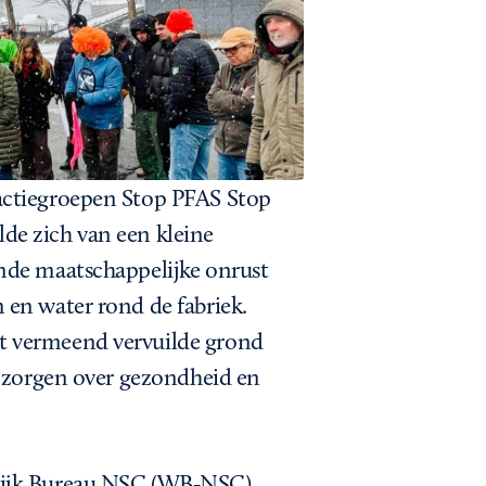
actiegroepen Stop PFAS Stop
de zich van een kleine
nde maatschappelijke onrust
 en water rond de fabriek.
t vermeend vervuilde grond
n zorgen over gezondheid en
lijk Bureau NSC (WB‑NSC)