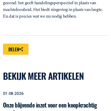
gezond: het geeft handelingsperspectief in plaats van
machteloosheid. Het biedt zingeving in plaats van leegte.
En dat is precies wat we nu nodig hebben.
DELEN
BEKIJK MEER ARTIKELEN
Onze blijvende inzet voor een koopkrachtig pensioen
Rapportage
01.08.2026
Onze blijvende inzet voor een koopkrachtig