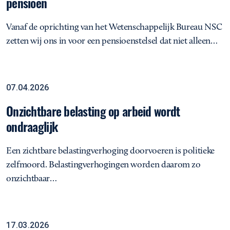
pensioen
Vanaf de oprichting van het Wetenschappelijk Bureau NSC
zetten wij ons in voor een pensioenstelsel dat niet alleen…
Onzichtbare belasting op arbeid wordt ondraaglijk
Opinie
07.04.2026
Onzichtbare belasting op arbeid wordt
ondraaglijk
Een zichtbare belastingverhoging doorvoeren is politieke
zelfmoord. Belastingverhogingen worden daarom zo
onzichtbaar…
De stiekeme invoering van een sociaal minimumstelsel
Analyse
17.03.2026