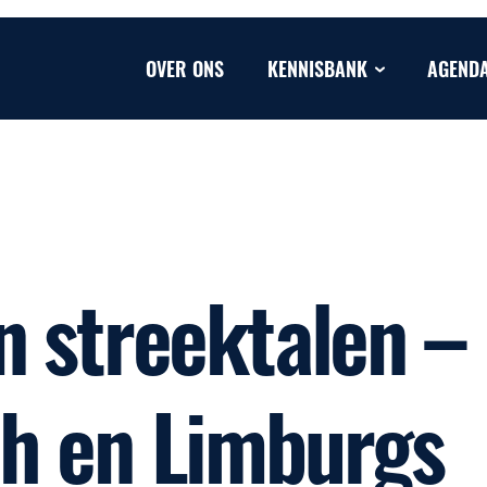
OVER ONS
KENNISBANK
AGEND
n streektalen –
h en Limburgs