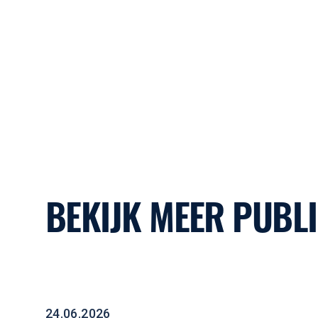
BEKIJK MEER PUBLI
Duurzame Staalproductie in Nederland: Mogelij
24.06.2026