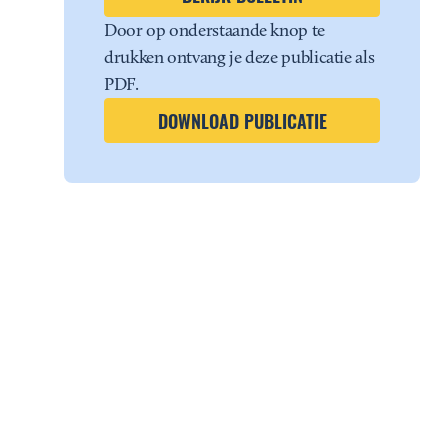
Door op onderstaande knop te
drukken ontvang je deze publicatie als
PDF.
DOWNLOAD PUBLICATIE