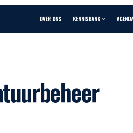
OVER ONS
KENNISBANK
AGEND
atuurbeheer